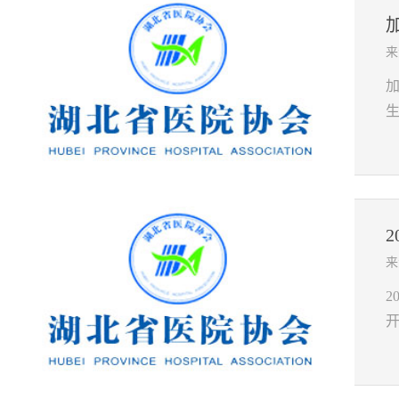
来
全
来