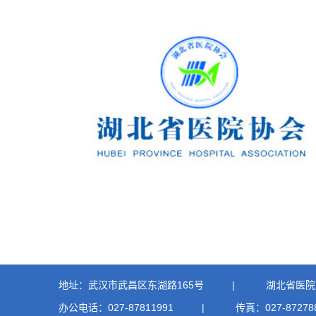
地址：武汉市武昌区东湖路165号
|
湖北省医院
办公电话：027-87811991
|
传真：027-87278